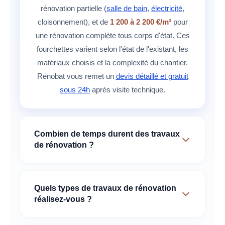
rafraîchissement (
peinture
,
sol
, petites
reprises), de
600 à 1 200 €/m²
pour une
rénovation partielle (
salle de bain
,
électricité
,
cloisonnement), et de
1 200 à 2 200 €/m²
pour
une rénovation complète tous corps d'état. Ces
fourchettes varient selon l'état de l'existant, les
matériaux choisis et la complexité du chantier.
Renobat vous remet un
devis détaillé et gratuit
sous 24h
après visite technique.
Combien de temps durent des travaux
de rénovation ?
Les délais varient selon le type de projet :
1 à 3
semaines
pour une
rénovation de salle de bain
,
Quels types de travaux de rénovation
2 à 4 semaines
pour la réfection complète de
réalisez-vous ?