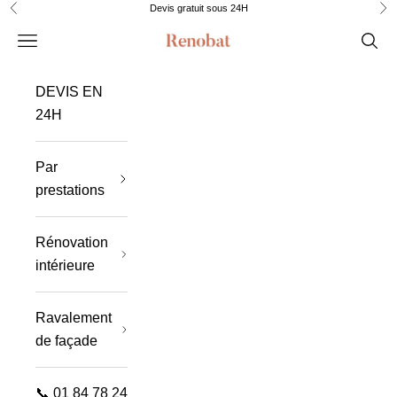
Passer au contenu
Devis gratuit sous 24H
Précédent
Sui
Renobat
Menu
Rech
DEVIS EN
24H
Par
prestations
Rénovation
intérieure
Ravalement
de façade
📞 01 84 78 24