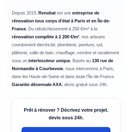
rénovation avec Renobat ?
réduite à 5,5 %
sont présentes quotidiennement dans les
sur les travaux d'amélioration
énergétique. Les habitants des Hauts-de-Seine
Hauts-de-Seine :
Le processus se déroule en
Puteaux
,
Neuilly-sur-Seine
5 étapes
: vous
,
décrivez votre projet via notre
Levallois-Perret
peuvent aussi bénéficier d'aides
,
La Garenne-Colombes
formulaire en
,
Depuis 2019,
Renobat
est une
entreprise de
départementales. Renobat vous accompagne
ligne
Boulogne-Billancourt, Suresnes, Nanterre,
ou par téléphone au
01 84 78 24 50
. Un
rénovation tous corps d'état à Paris et en Île-de-
conseiller vous recontacte sous 24h pour affiner
dans le montage de vos dossiers —
Colombes
,
Asnières-sur-Seine
et Rueil-
demandez
France
. Du
rafraîchissement à 250 €/m²
à la
Malmaison.
vos besoins. Nous réalisons ensuite une
un devis
Voir toutes nos zones d'intervention
pour faire le point.
visite
rénovation complète à 2 200 €/m²
, nos artisans
technique gratuite
pour prendre les mesures
→
coordonnent
électricité
,
plomberie
,
peinture
,
sol
,
et évaluer les travaux. Après validation du devis
plâtrerie
,
salle de bain
,
chauffage
,
verrière
et
ravalement
détaillé, nos artisans qualifiés lancent le chantier
sous un
interlocuteur unique
. Basés au
130 rue de
avec un
interlocuteur unique
dédié à votre
Normandie à Courbevoie
, nous intervenons à
Paris
,
projet. Enfin, nous procédons à la réception du
dans les
Hauts-de-Seine
et dans toute l'Île-de-France.
chantier avec vérification point par point avant la
Garantie décennale AXA
, devis gratuit sous 24h.
livraison
clé en main
.
Prêt à rénover ? Décrivez votre projet,