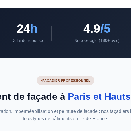
24
h
4.9
/5
Délai de réponse
Note Google (180+ avis)
FAÇADIER PROFESSIONNEL
nt de façade à
Paris et Haut
ation, imperméabilisation et peinture de façade : nos façadiers 
tous types de bâtiments en Île-de-France.