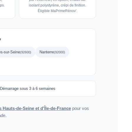
ps.
isolant polystyrène, crépi de finition.
Éligible MaPrimeRénov'.
e
es-sur-Seine
Nanterre
(92600)
(92000)
Démarrage sous 3 à 6 semaines
es Hauts-de-Seine et d'Île-de-France
pour vos
ade.