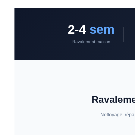
2-4
sem
Ravalement maison
Ravaleme
Nettoyage, répar