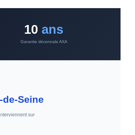
10
ans
Garantie décennale AXA
s-de-Seine
interviennent sur