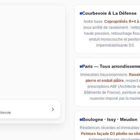
Courbevoie & La Défense
Notre base.
Copropriétés R+4 à
sous arrêté de ravalement : nett
haute pression, rebouchage fissu
enduit monocouche et peintur
imperméabilisante D3.
Paris — Tous arrondissem
Immeubles haussmanniens.
Raval
pierre et enduit plâtre
, respect
prescriptions ABF (Architecte d
Bâtiments de France), peinture s
nuancier imposé par la mairie
rbevoie
Boulogne · Issy · Meudon
Résidences récentes et immeubles 
Peinture façade D3 pliolite ou si
traitement fissures structurelle