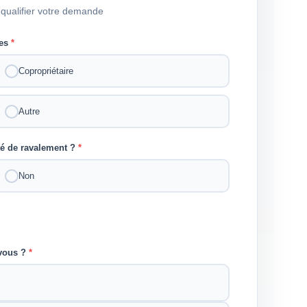
qualifier votre demande
tes
*
Copropriétaire
Autre
té de ravalement ?
*
Non
-vous ?
*