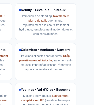
Neuilly · Levallois · Puteaux
 R+6
Immeubles de standing.
Ravalement
oyage
pierre de taille
: gommage,
res,
rejointoiement à la chaux, traitement
e
hydrofuge, remplacement modénatures et
corniches abîmées.
ents
Colombes · Asnières · Nanterre
ement
Pavillons et petites copropriétés.
Crépi
 des
projeté ou enduit taloché
, traitement anti-
es
mousse, imperméabilisation, réparation
elon
appuis de fenêtres et bandeaux.
.
Yvelines · Val-d'Oise · Essonne
béton.
Maisons individuelles.
Ravalement
loxane
,
complet avec ITE
(isolation thermique
s,
par l'extérieur) en option, enduit sur