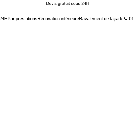
Devis gratuit sous 24H
t
24H
Par prestations
Rénovation intérieure
Ravalement de façade
📞 01